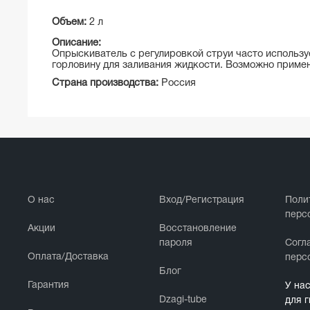
Объем:
2 л
Описание:
Опрыскиватель с регулировкой струи часто использу
горловину для заливания жидкости. Возможно примен
Страна производства:
Россия
О нас
Вход/Регистрация
Поли
перс
Акции
Восстановление
пароля
Cогл
Оплата/Доставка
перс
Блог
Гарантия
У на
Dzagi-tube
для 