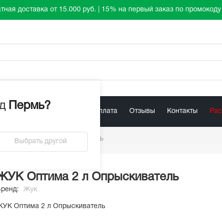
тная доставка от 15.000 руб. | 15% на первый заказ по промокод
д
Пермь
?
лист
Акции
Доставка / Оплата
Отзывы
Контакты
Ра
УК Оптима 2 л Опрыскиватель
Выбрать другой
ЖУК Оптима 2 л Опрыскиватель
Бренд:
Жук
УК Оптима 2 л Опрыскиватель