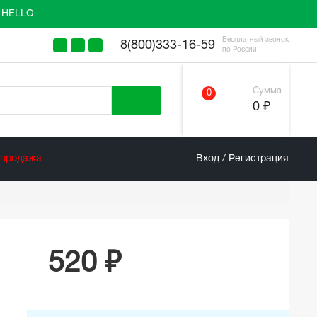
у HELLO
Бесплатный звонок
8(800)333-16-59
по России
Сумма
0
0 ₽
спродажа
Вход / Регистрация
520 ₽