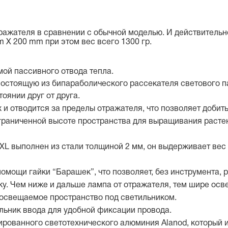
ражателя в сравнении с обычной моделью. И действительн
 Х 200 mm при этом вес всего 1300 гр.
мой пассивного отвода тепла.
остоящую из бипараболического рассекателя светового п
оянии друг от друга.
х и отводится за пределы отражателя, что позволяет доби
граниченной высоте пространства для выращивания растен
XL выполнен из стали толщиной 2 мм, он выдерживает ве
помощи гайки “Барашек”, что позволяет, без инструмента,
у. Чем ниже и дальше лампа от отражателя, тем шире осв
 освещаемое пространство под светильником.
льник ввода для удобной фиксации провода.
рованного светотехнического алюминия Alanod, который и