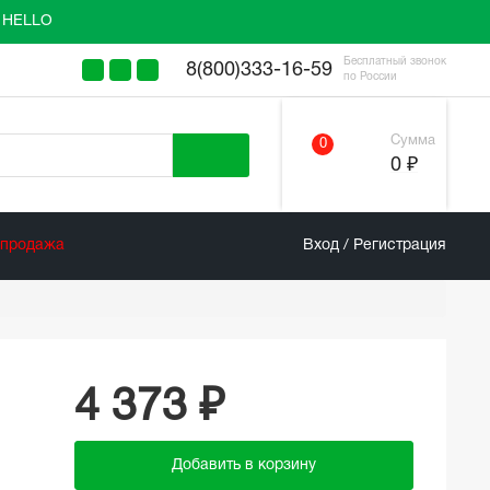
у HELLO
Бесплатный звонок
8(800)333-16-59
по России
Сумма
0
0 ₽
спродажа
Вход / Регистрация
4 373 ₽
Добавить в корзину