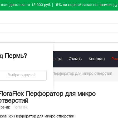
тная доставка от 15.000 руб. | 15% на первый заказ по промокод
д
Пермь
?
лист
Акции
Доставка / Оплата
Отзывы
Контакты
Ра
и, переходники
/
FloraFlex Перфоратор для микро отверстий
Выбрать другой
FloraFlex Перфоратор для микро
отверстий
Бренд:
FloraFlex
loraFlex Перфоратор для микро отверстий