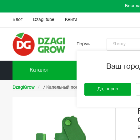
Беспла
Блог
Dzagi tube
Книги
Пермь
Ваш горо
Каталог
Прайс-
DzagiGrow
/
Капельный полив
/
FloraFlex
/
Фитинг
Да, верно
F