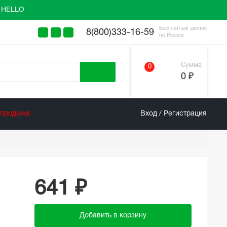
у HELLO
Бесплатный звонок
8(800)333-16-59
по России
Сумма
0
0 ₽
спродажа
Вход / Регистрация
641 ₽
Добавить в корзину