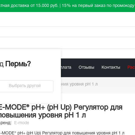
тная доставка от 15.000 руб. | 15% на первый заказ по промокод
д
Пермь
?
лист
Акции
Доставка / Оплата
Отзывы
Контакты
Ра
pH Up) Регулятор для повышения уровня pH 1 л
Выбрать другой
E-MODE® pH+ (pH Up) Регулятор для
повышения уровня pH 1 л
Бренд:
E-mode
-MODE® pH+ (pH Up) Регулятор для повышения уровня pH 1 л