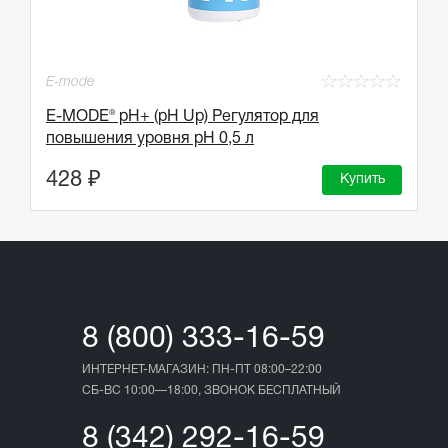
☆
☆
☆
☆
☆
E-mode
E-MODE® pH+ (pH Up) Регулятор для
повышения уровня pH 0,5 л
428 ₽
Купить
8 (800) 333-16-59
ИНТЕРНЕТ-МАГАЗИН: ПН-ПТ 08:00–22:00
СБ-ВС 10:00—18:00, ЗВОНОК БЕСПЛАТНЫЙ
8 (342) 292-16-59