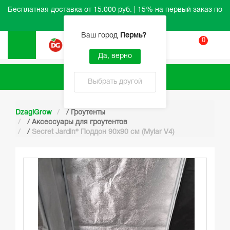
Бесплатная доставка от 15.000 руб. | 15% на первый заказ по
промокоду HELLO
Ваш город
Пермь
?
0
Вход
Да, верно
Каталог
Выбрать другой
DzagiGrow
/
Гроутенты
/
Аксессуары для гроутентов
/
Secret Jardin® Поддон 90х90 см (Mylar V4)