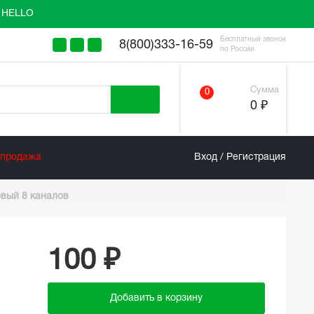
у HELLO
Бесплатный звонок
8(800)333-16-59
по России
Сумма
0
0 ₽
спродажа
Вход / Регистрация
овый 8 каналов
100 ₽
Добавить в корзину