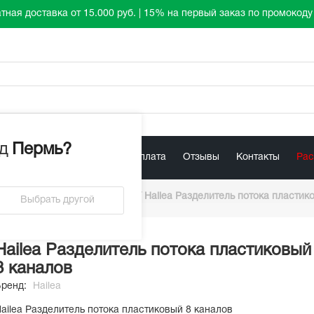
тная доставка от 15.000 руб. | 15% на первый заказ по промокод
д
Пермь
?
лист
Акции
Доставка / Оплата
Отзывы
Контакты
Ра
/
Разделители потока
/
Hailea Разделитель потока пластик
Выбрать другой
Hailea Разделитель потока пластиковый
8 каналов
Бренд:
Hailea
ailea Разделитель потока пластиковый 8 каналов