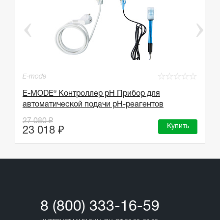
☆
☆
☆
☆
☆
E-mode
☆
A
E-MODE® Контроллер pH Прибор для
автоматической подачи рН-реагентов
A
27 080 ₽
Купить
4
23 018 ₽
8 (800) 333-16-59