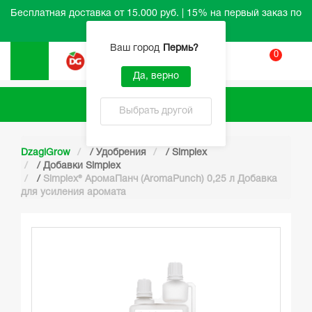
Бесплатная доставка от 15.000 руб. | 15% на первый заказ по
промокоду HELLO
Ваш город
Пермь
?
0
Вход
Да, верно
Каталог
Выбрать другой
DzagiGrow
/
Удобрения
/
Simplex
/
Добавки Simplex
/
Simplex® АромаПанч (AromaPunch) 0,25 л Добавка
для усиления аромата