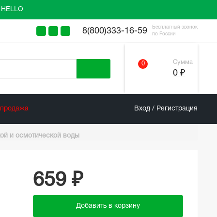
у HELLO
Бесплатный звонок
8(800)333-16-59
по России
Сумма
0
0 ₽
спродажа
Вход / Регистрация
кой и осмотической воды
659 ₽
Добавить в корзину