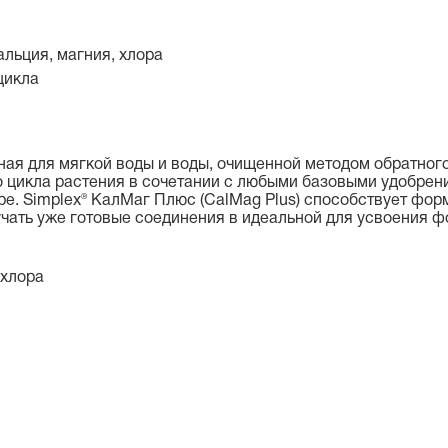
льция, магния, хлора
цикла
ая для мягкой воды и воды, очищенной методом обратного
о цикла растения в сочетании с любыми базовыми удобрен
ре.
Simplex® КалМаг Плюс (CalMag Plus)
способствует форм
чать уже готовые соединения в идеальной для усвоения ф
 хлора