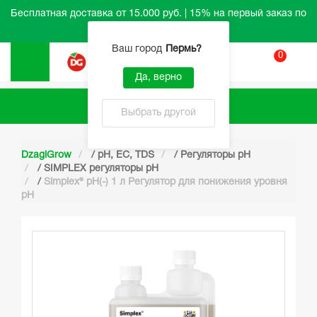
Бесплатная доставка от 15.000 руб. | 15% на первый заказ по
промокоду HELLO
Ваш город
Пермь
?
0
Вход
Да, верно
Каталог
Выбрать другой
DzagiGrow
/
pH, EC, TDS
/
Регуляторы pH
/
SIMPLEX регуляторы pH
/
Simplex® pH(-) 1 л Регулятор для понижения уровня
pH