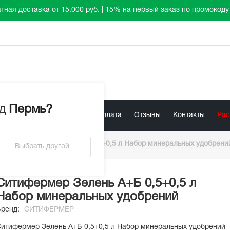
тная доставка от 15.000 руб. | 15% на первый заказ по промокод
д
Пермь
?
лист
Акции
Доставка / Оплата
Отзывы
Контакты
Ра
/
Ситифермер Зелень А+Б 0,5+0,5 л Набор минеральных удобрени
Выбрать другой
Ситифермер Зелень А+Б 0,5+0,5 л
Набор минеральных удобрений
Бренд:
СИТИФЕРМЕР
итифермер Зелень А+Б 0,5+0,5 л Набор минеральных удобрений