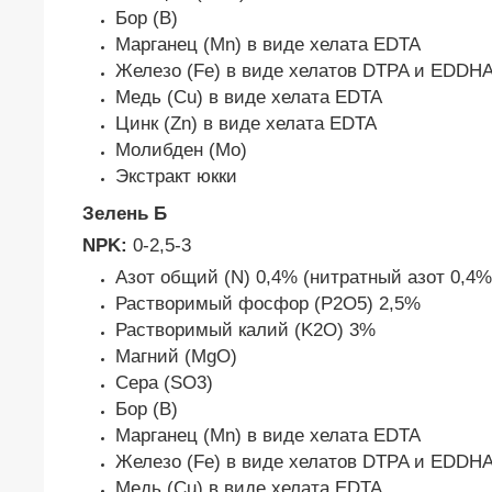
Бор (В)
Марганец (Mn) в виде хелата EDTA
Железо (Fe) в виде хелатов DTPA и EDDH
Медь (Cu) в виде хелата EDTA
Цинк (Zn) в виде хелата EDTA
Молибден (Мo)
Экстракт юкки
Зелень Б
NPK:
0-2,5-3
Азот общий (N) 0,4% (нитратный азот 0,4%
Растворимый фосфор (P2O5) 2,5%
Растворимый калий (K2O) 3%
Магний (MgO)
Сера (SO3)
Бор (В)
Марганец (Mn) в виде хелата EDTA
Железо (Fe) в виде хелатов DTPA и EDDH
Медь (Cu) в виде хелата EDTA