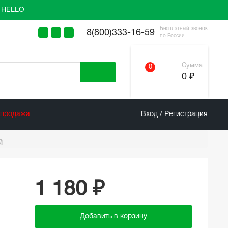
у HELLO
Бесплатный звонок
8(800)333-16-59
по России
Сумма
0
0 ₽
спродажа
Вход / Регистрация
й
1 180 ₽
Добавить в корзину