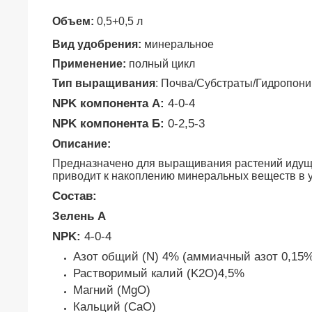
Объем:
0,5
+0,5 л
Вид удобрения:
минеральное
Применение:
полный цикл
Тип выращивания
: Почва/Субстраты/Гидропони
NPK компонента А:
4-0-4
NPK компонента Б:
0-2,5-3
Описание:
Предназначено для выращивания растений идущих 
приводит к накоплению минеральных веществ в 
Состав:
Зелень А
NPK:
4-0-4
Азот общий (N) 4% (аммиачный азот 0,15%
Растворимый калий (K2O)4,5%
Магний (MgO)
Кальций (СаО)