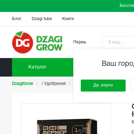
Беспла
Блог
Dzagi tube
Книги
Пермь
Ваш горо
Каталог
Прайс-
DzagiGrow
/
Удобрения
/
Ситифермер удобрения
Да, верно
С