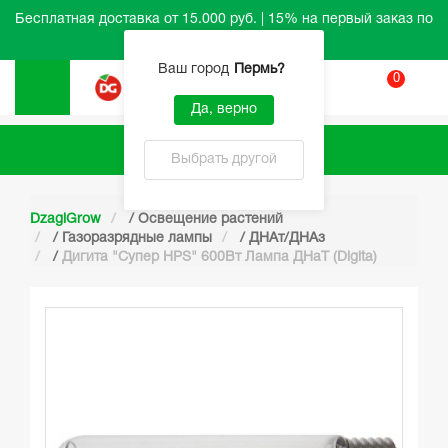
Бесплатная доставка от 15.000 руб. | 15% на первый заказ по
промокоду HELLO
Ваш город
Пермь
?
0
Вход
Да, верно
Каталог
Выбрать другой
DzagiGrow
/
Освещение растений
/
Газоразрядные лампы
/
ДНАт/ДНАз
/
Дигита "Супер HPS" 600Вт Лампа ДНаТ (Digita)