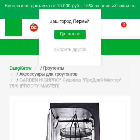
Бесплатная доставка от 15.000 руб. | 15% на первый заказ по
промокоду HELLO
Ваш город
Пермь
?
0
Вход
Да, верно
Каталог
Выбрать другой
DzagiGrow
/
Гроутенты
/
Аксессуары для гроутентов
/
GARDEN HIGHPRO® Сушилка "ПроДрай Мастер"
75/6 (PRODRY MASTER)