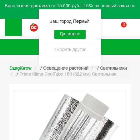
Бесплатная доставка от 15.000 руб. | 15% на первый заказ по
промокоду HELLO
Ваш город
Пермь
?
0
Вход
Да, верно
Каталог
Выбрать другой
DzagiGrow
/
Освещение растений
/
Светильники
/
Prima Klima CoolTube 150 (622 мм) Светильник