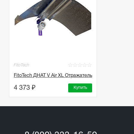
☆
☆
☆
☆
☆
FitoTech
FitoTech ДНАТ V Air XL Отражатель
4 373 ₽
Купить