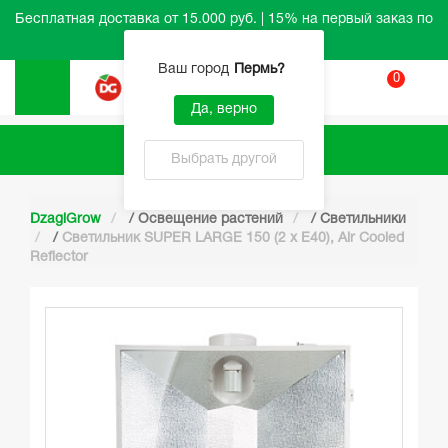
Бесплатная доставка от 15.000 руб. | 15% на первый заказ по
промокоду HELLO
Ваш город
Пермь
?
0
Вход
Да, верно
Каталог
Выбрать другой
DzagiGrow
/
Освещение растений
/
Светильники
/
Светильник SUPER LARGE 150 (2 x E40), Air Cooled
Reflector