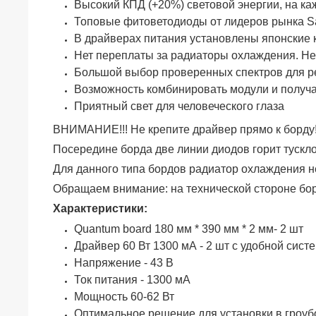
Высокий КПД (+20%) световой энергии, на каж
Топовые фитоветодиоды от лидеров рынка Sam
В драйверах питания установлены японские к
Нет переплаты за радиаторы охлаждения. Не
Большой выбор проверенных спектров для ре
Возможность комбинировать модули и получа
Приятный свет для человеческого глаза
ВНИМАНИЕ!!! Не крепите драйвер прямо к борду! 
Посередине борда две линии диодов горит тускло 
Для данного типа бордов радиатор охлаждения не
Обращаем внимание: на технической стороне борд
Характеристики:
Quantum board 180 мм * 390 мм * 2 мм- 2 шт
Драйвер 60 Вт 1300 мА - 2 шт с удобной сист
Напряжение - 43 В
Ток питания - 1300 мА
Мощность 60-62 Вт
Оптимальное решение для установки в гроубо