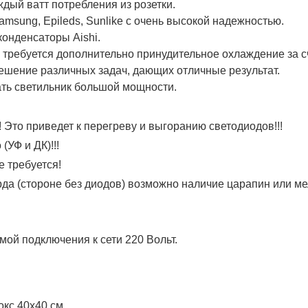
дый ватт потребления из розетки.
sung, Epileds, Sunlike с очень высокой надежностью.
онденсаторы Aishi.
 требуется дополнительно принудительное охлаждение за с
шение различных задач, дающих отличные результат.
ть светильник большой мощности.
Это приведет к перегреву и выгоранию светодиодов!!!
(УФ и ДК)!!!
 требуется!
а (стороне без диодов) возможно наличие царапин или мел
емой подключения к сети 220 Вольт.
кс 40х40 см.