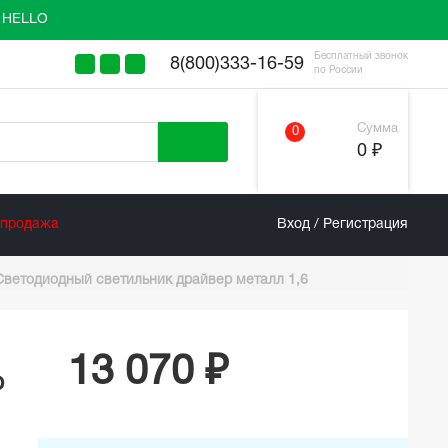
у HELLO
Бесплатный звонок
8(800)333-16-59
по России
Сумма
0
0 ₽
спродажа
Вход / Регистрация
b Светодиодный светильник драйвер металл 1,6
13 070 ₽
р