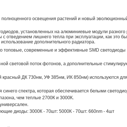
я полноценного освещения растений и новый эволюционный
тодиодов, установленных на алюминиевые модули разного 
с отведением лишнего тепла при эксплуатации, как это б
ь использование дополнительного радиатора.
ько топовые, современные и эффективные SMD светодиоды м
ной световой поток фотонов, а дополнительные стимулир
 красный ДК 730нм, УФ 385нм, ИК 850нм) используются для
я синего спектра, которая обеспечивается белыми светоди
пазона, чем теплые 2700К и 3000К.
 универсален.
щие диоды: 3000К - 70шт: 5000К - 70шт: 660nm - 4шт