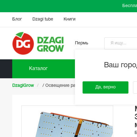
Беспла
Блог
Dzagi tube
Книги
Пермь
Ваш горо
Каталог
Прайс-
DzagiGrow
/
Освещение растений
/
LED Светильники
Да, верно