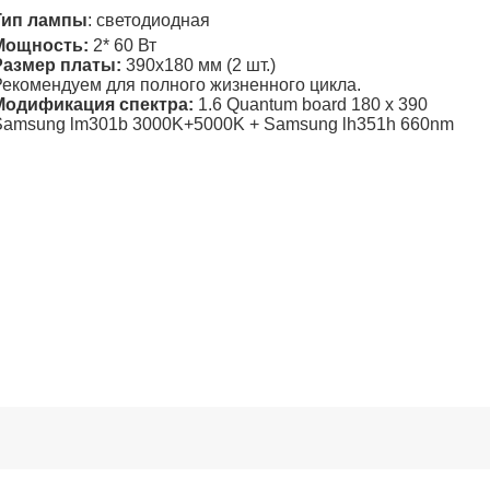
Тип лампы
: светодиодная
Мощность:
2* 60 Вт
Размер платы:
390х180 мм (2 шт.)
Рекомендуем для полного жизненного цикла.
Модификация спектра:
1.6 Quantum board 180 х 390
Samsung lm301b 3000K+5000K + Samsung lh351h 660nm