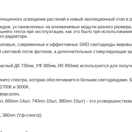
лноценного освещения растений и новый эволюционный этап в р
одов, установленных на алюминиевые модули разного размера.
него тепла при эксплуатации, как это было при использовани
го радиатора.
 топовые, современные и эффективные SMD светодиоды мировых 
 световой поток фотонов, а дополнительные стимулирующие к
асный ДК 730нм, УФ 385нм, ИК 850нм) используются для получе
инего спектра, которая обеспечивается белыми светодиодами.
2700К и 3000К.
версален.
шт, 660nm-14шт, 740nm-10шт, 380nm-10шт) - это усовершенствов
 380nm (Уф-спектр).