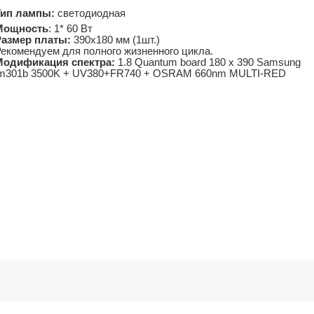
Тип лампы:
светодиодная
Мощность
: 1* 60 Вт
Размер платы:
390х180 мм (1шт.)
екомендуем для полного жизненного цикла.
Модификация спектра:
1.8 Quantum board 180 х 390 Samsung
lm301b 3500K + UV380+FR740 + OSRAM 660nm MULTI-RED