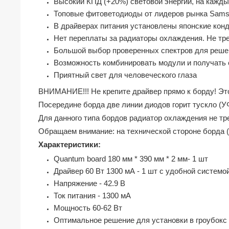
Высокий КПД (+20%) световой энергии, на каждый
Топовые фитоветодиоды от лидеров рынка Samsun
В драйверах питания установлены японские конд
Нет переплаты за радиаторы охлаждения. Не тр
Большой выбор проверенных спектров для решен
Возможность комбинировать модули и получать
Приятный свет для человеческого глаза
ВНИМАНИЕ!!! Не крепите драйвер прямо к борду! Это
Посередине борда две линии диодов горит тускло (УФ
Для данного типа бордов радиатор охлаждения не тр
Обращаем внимание: на технической стороне борда (
Характеристики:
Quantum board 180 мм * 390 мм * 2 мм- 1 шт
Драйвер 60 Вт 1300 мА - 1 шт с удобной системо
Напряжение - 42.9 В
Ток питания - 1300 мА
Мощность 60-62 Вт
Оптимальное решение для установки в гроубокс 