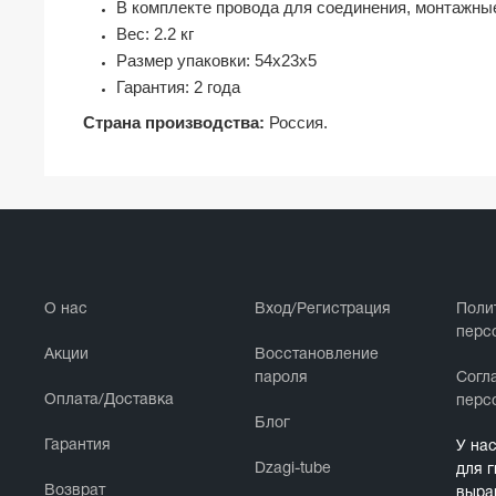
В комплекте провода для соединения, монтажны
Вес: 2.2 кг
Размер упаковки: 54х23х5
Гарантия: 2 года
Страна производства:
Россия.
О нас
Вход/Регистрация
Поли
перс
Акции
Восстановление
пароля
Cогл
Оплата/Доставка
перс
Блог
Гарантия
У на
Dzagi-tube
для 
Возврат
выра