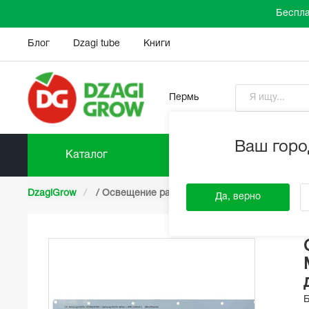
Беспла
Блог
Dzagi tube
Книги
Пермь
Ваш горо
Каталог
Прайс-
DzagiGrow
/
Освещение растений
/
LED Светильники
Да, верно