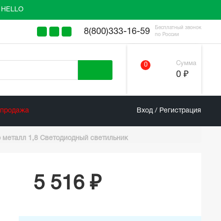
у HELLO
Бесплатный звонок
8(800)333-16-59
по России
Сумма
0
0 ₽
спродажа
Вход / Регистрация
р металл 1,8 Светодиодный светильник
5 516 ₽