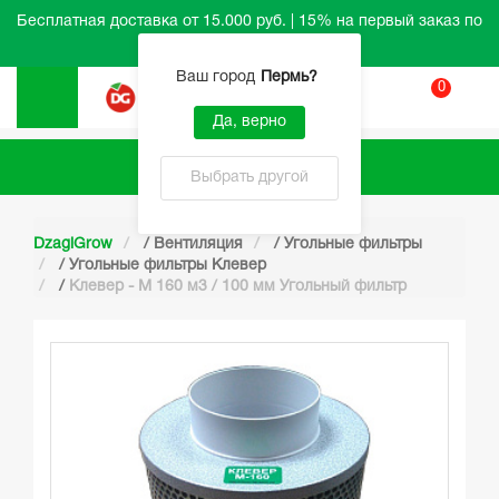
Бесплатная доставка от 15.000 руб. | 15% на первый заказ по
промокоду HELLO
Ваш город
Пермь
?
0
Вход
Да, верно
Каталог
Выбрать другой
DzagiGrow
/
Вентиляция
/
Угольные фильтры
/
Угольные фильтры Клевер
/
Клевер - М 160 м3 / 100 мм Угольный фильтр