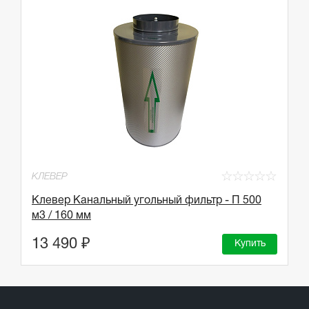
☆
☆
☆
☆
☆
КЛЕВЕР
Клевер Канальный угольный фильтр - П 500
м3 / 160 мм
13 490 ₽
Купить