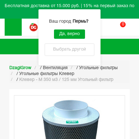
Бесплатная доставка от 15.000 руб. | 15% на первый заказ по
промокоду HELLO
Ваш город
Пермь
?
0
Вход
Да, верно
Каталог
Выбрать другой
DzagiGrow
/
Вентиляция
/
Угольные фильтры
/
Угольные фильтры Клевер
/
Клевер - М 350 м3 / 125 мм Угольный фильтр