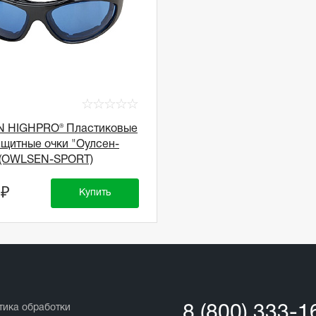
☆
☆
☆
☆
☆
 HIGHPRO® Пластиковые
ащитные очки "Оулсен-
 (OWLSEN-SPORT)
 ₽
Купить
тика обработки
8 (800) 333-1