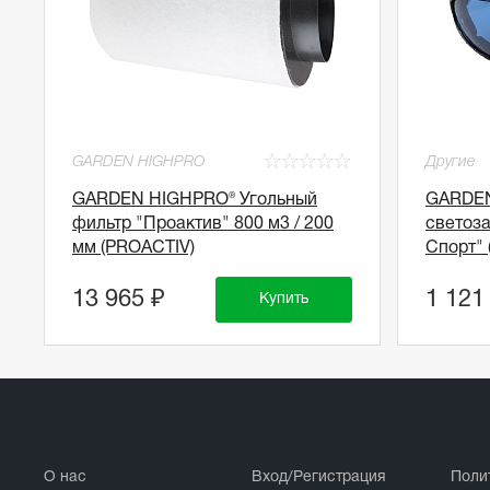
☆
☆
☆
☆
☆
GARDEN HIGHPRO
Другие
GARDEN HIGHPRO® Угольный
GARDEN
фильтр "Проактив" 800 м3 / 200
светоз
мм (PROACTIV)
Спорт"
13 965 ₽
1 121
Купить
О нас
Вход/Регистрация
Поли