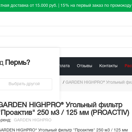
тная доставка от 15.000 руб. | 15% на первый заказ по промокод
д
Пермь
?
лист
Акции
Доставка / Оплата
Отзывы
Контакты
Ра
ольные фильтры PROACTIVE
/
GARDEN HIGHPRO® Угольный филь
Выбрать другой
GARDEN HIGHPRO® Угольный фильтр
"Проактив" 250 м3 / 125 мм (PROACTIV)
Бренд:
GARDEN HIGHPRO
ARDEN HIGHPRO® Угольный фильтр "Проактив" 250 м3 / 125 мм