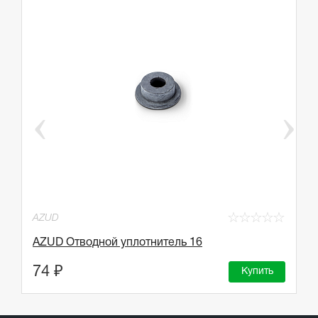
☆
☆
☆
☆
☆
☆
AZUD
Д
AZUD Отводной уплотнитель 16
О
74 ₽
1
Купить