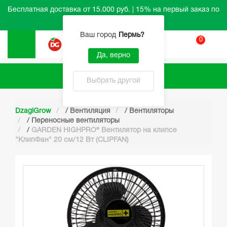
Бесплатная доставка от 15.000 руб. | 15% на первый заказ по
промокоду HELLO
Ваш город
Пермь
?
0
Вход
Да, верно
Каталог
Выбрать другой
DzagiGrow
/
Вентиляция
/
Вентиляторы
/
Переносные вентиляторы
/
GARDEN HIGHPRO® Вентилятор на клипсе
"КлипФан" 20 см/12 Вт (CLIPFAN)