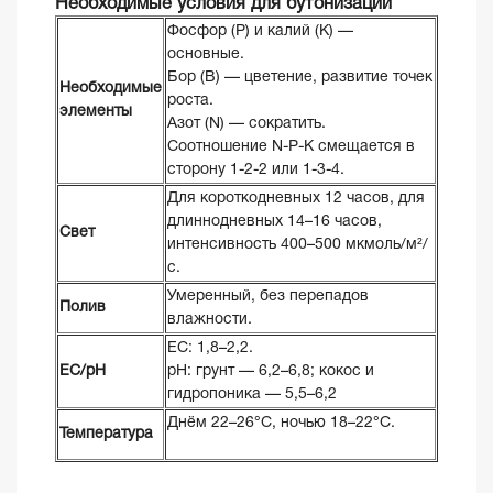
Необходимые условия для бутонизации
Фосфор (P) и калий (K) —
основные.
Бор (B) — цветение, развитие точек
Необходимые
роста.
элементы
Азот (N) — сократить.
Соотношение N-P-K смещается в
сторону 1-2-2 или 1-3-4.
Для короткодневных 12 часов, для
длиннодневных 14–16 часов,
Свет
интенсивность 400–500 мкмоль/м²/
с.
Умеренный, без перепадов
Полив
влажности.
EC: 1,8–2,2.
ЕС/pH
pH: грунт — 6,2–6,8; кокос и
гидропоника — 5,5–6,2
Днём 22–26°C, ночью 18–22°C.
Температура