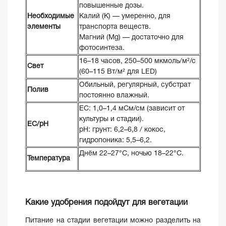
повышенные дозы.
Необходимые
Калий (K) — умеренно, для
элементы
транспорта веществ.
Магний (Mg) — достаточно для
фотосинтеза.
16–18 часов, 250–500 мкмоль/м²/с
Свет
(60–115 Вт/м² для LED)
Обильный, регулярный, субстрат
Полив
постоянно влажный.
EC: 1,0–1,4 мСм/см (зависит от
культуры и стадии).
ЕС/pH
pH: грунт: 6,2–6,8 / кокос,
гидропоника: 5,5–6,2.
Днём 22–27°C, ночью 18–22°C.
Температура
Какие удобрения подойдут для вегетации
Питание на стадии вегетации можно разделить на