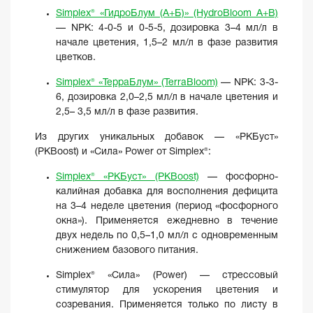
Simplex® «ГидроБлум (A+Б)» (HydroBloom А+В)
— NPK: 4-0-5 и 0-5-5, дозировка 3–4 мл/л в
начале цветения, 1,5–2 мл/л в фазе развития
цветков.
Simplex® «ТерраБлум» (TerraBloom)
— NPK: 3-3-
6, дозировка 2,0–2,5 мл/л в начале цветения и
2,5– 3,5 мл/л в фазе развития.
Из других уникальных добавок — «PKБуст»
(PKBoost) и «Сила» Power от Simplex®:
Simplex® «PKБуст» (PKBoost)
— фосфорно-
калийная добавка для восполнения дефицита
на 3–4 неделе цветения (период «фосфорного
окна»). Применяется ежедневно в течение
двух недель по 0,5–1,0 мл/л с одновременным
снижением базового питания.
Simplex® «Сила» (Power) — стрессовый
стимулятор для ускорения цветения и
созревания. Применяется только по листу в