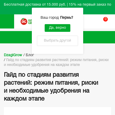
Бесплатная доставка от 15.000 руб. | 15% на первый заказ по
промокоду HELLO
Ваш город
Пермь
?
0
Вход
Да, верно
Каталог
Выбрать другой
DzagiGrow
/
Блог
/
Гайд по стадиям развития растений: режим питания, риски
и необходимые удобрения на каждом этапе
Гайд по стадиям развития
растений: режим питания, риски
и необходимые удобрения на
каждом этапе