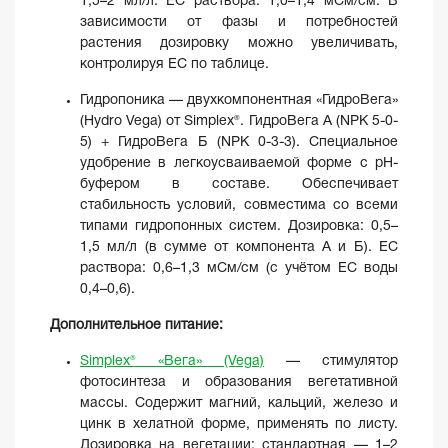
1,5–2 мл/л. EC раствора: 1,0–1,4 мСм/см. В
зависимости от фазы и потребностей
растения дозировку можно увеличивать,
контролируя EC по таблице.
Гидропоника — двухкомпонентная «ГидроВега»
(Hydro Vega) от Simplex®. ГидроВега A (NPK 5-0-
5) + ГидроВега Б (NPK 0-3-3). Специальное
удобрение в легкоусваиваемой форме с pH-
буфером в составе. Обеспечивает
стабильность условий, совместима со всеми
типами гидропонных систем. Дозировка: 0,5–
1,5 мл/л (в сумме от компонента A и Б). EC
раствора: 0,6–1,3 мСм/см (с учётом EC воды
0,4–0,6).
Дополнительное питание:
Simplex® «Вега» (Vega)
— стимулятор
фотосинтеза и образования вегетативной
массы. Содержит магний, кальций, железо и
цинк в хелатной форме, применять по листу.
Дозировка на вегетации: стандартная — 1–2