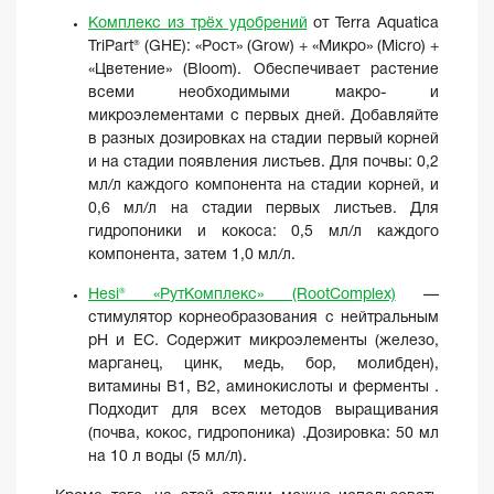
Комплекс из трёх удобрений
от Terra Aquatica
TriPart® (GHE): «Рост» (Grow) + «Микро» (Micro) +
«Цветение» (Bloom). Обеспечивает растение
всеми необходимыми макро- и
микроэлементами с первых дней. Добавляйте
в разных дозировках на стадии первый корней
и на стадии появления листьев. Для почвы: 0,2
мл/л каждого компонента на стадии корней, и
0,6 мл/л на стадии первых листьев. Для
гидропоники и кокоса: 0,5 мл/л каждого
компонента, затем 1,0 мл/л.
Hesi® «РутКомплекс» (RootComplex)
—
стимулятор корнеобразования с нейтральным
pH и EC. Содержит микроэлементы (железо,
марганец, цинк, медь, бор, молибден),
витамины B1, B2, аминокислоты и ферменты .
Подходит для всех методов выращивания
(почва, кокос, гидропоника) .Дозировка: 50 мл
на 10 л воды (5 мл/л).