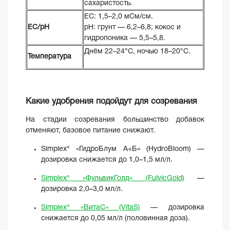
сахаристость.
EC: 1,5–2,0 мСм/см.
ЕС/pH
pH: грунт — 6,2–6,8; кокос и
гидропоника — 5,5–5,8.
Днём 22–24°C, ночью 18–20°C.
Температура
Какие удобрения подойдут для созревания
На стадии созревания большинство добавок
отменяют, базовое питание снижают.
Simplex® «ГидроБлум A+Б» (HydroBloom) —
дозировка снижается до 1,0–1,5 мл/л.
Simplex® «ФульвикГолд» (FulvicGold)
—
дозировка 2,0–3,0 мл/л.
Simplex® «ВитаС» (VitaS)
— дозировка
снижается до 0,05 мл/л (половинная доза).