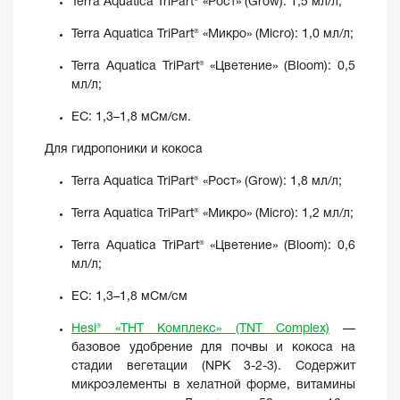
Terra Aquatica TriPart® «Рост» (Grow): 1,5 мл/л;
Terra Aquatica TriPart® «Микро» (Micro): 1,0 мл/л;
Terra Aquatica TriPart® «Цветение» (Bloom): 0,5
мл/л;
EC: 1,3–1,8 мСм/см.
Для гидропоники и кокоса
Terra Aquatica TriPart® «Рост» (Grow): 1,8 мл/л;
Terra Aquatica TriPart® «Микро» (Micro): 1,2 мл/л;
Terra Aquatica TriPart® «Цветение» (Bloom): 0,6
мл/л;
EC: 1,3–1,8 мСм/см
Hesi® «ТНТ Комплекс» (TNT Complex)
—
базовое удобрение для почвы и кокоса на
стадии вегетации (NPK 3-2-3). Содержит
микроэлементы в хелатной форме, витамины