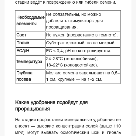
стадии ведёт к повреждению или гибели семени.
Не обязательны, но можно
Необходимые
добавлять стимуляторы для
элементы
проращивания.
Свет
Не нужен (прорастание в темноте).
Полив
Субстрат влажный, но не мокрый.
ЕС/pH
EC ≤ 0,4; pH не контролируется.
24–28°C (теплолюбивые),
Температура
18–22°C (холодостойкие).
Глубина
Мелкие семена заделывают на 0,5–
посева
1 см, крупные — на 1–2 см.
Какие удобрения подойдут для
проращивания
На стадии прорастания минеральные удобрения не
вносят — высокие концентрации солей (выше 110
мг/л) могут вызвать осмотический шок и гибель