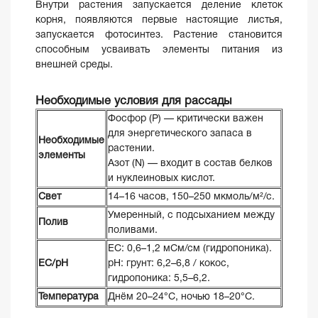
Внутри растения запускается деление клеток
корня, появляются первые настоящие листья,
запускается фотосинтез. Растение становится
способным усваивать элементы питания из
внешней среды.
Необходимые условия для рассады
Фосфор (P) — критически важен
для энергетического запаса в
Необходимые
растении.
элементы
Азот (N) — входит в состав белков
и нуклеиновых кислот.
Свет
14–16 часов, 150–250 мкмоль/м²/с.
Умеренный, с подсыханием между
Полив
поливами.
EC: 0,6–1,2 мСм/см (гидропоника).
ЕС/pH
pH: грунт: 6,2–6,8 / кокос,
гидропоника: 5,5–6,2.
Температура
Днём 20–24°C, ночью 18–20°C.