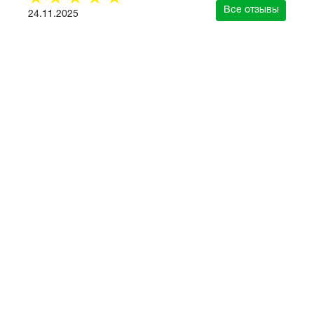
☆
☆
☆
☆
☆
Все отзывы
24.11.2025
зывы