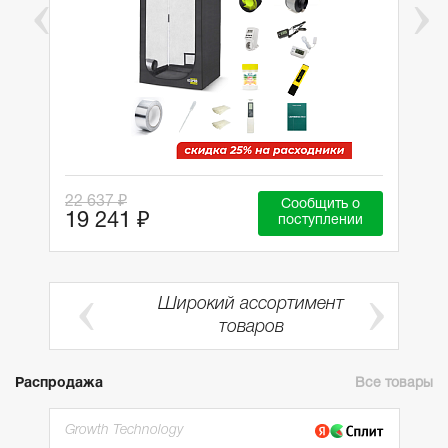
22 637 ₽
Сообщить о
19 241 ₽
поступлении
Широкий ассортимент
ии
товаров
Распродажа
Все товары
Growth Technology