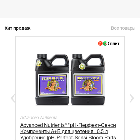
Хит продаж
Все товары
Advanced Nutrients
Advanced Nutrients® "рН-Перфект-Сенси
Компоненты А+Б для цветения" 0,5 л
Удобрение (pH-Perfect-Sensi Bloom Parts