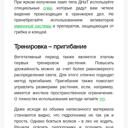
При ярком излучении ламп типа ДНаТ используйте
специальные
очки
, которые дадут вам четкое
видение происходящих в оранжерее дел. Не
пренебрегайте использованием активаторов
иммунной системы
и препаратов, защищающих от
грибка и клещей.
Тренировка – пригибание
Вегетативный период также является этапом
первых тренировок растения. Повысить
урожайность можно за счет более равномерного
распределения света. Для этого отлично подходит
метод пригибания. Пригибание также помогает
управлять размерами растения, если, например,
имеется жесткое пространственное ограничение.
О тонкостях использования метода читайте
тут
.
Даже исходя из объема написанного материала
становится видно, что гидропоника не так уж и
проста. Однако бояться волков – в лес не ходить.
Решили освоить гидропонику и получить еще