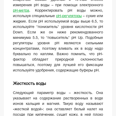
измерения pH воды – при помощи электронного
pH-метра
. Корректировать pH воды можно,
используя специальные
pH-регуляторы
– сухие или
жидкие. Если pH используемой воды выше 6.5, то
используйте "понизитель" уровня кислотности pH
Down. Если же он ниже рекомендованного
минимума 5.5, то "повыситель" pH Up. Подобные
регуляторы уровня pH являются сильными
концентратами, поэтому вливать их в воду надо
буквально по каплям. Важно помнить, что pH-
фактор обладает природной склонностью
повышаться, поэтому для лучшей его фиксации
используйте удобрения, содержащие буферы pH.
Жесткость воды
Следующий параметр воды – жесткость. Она
указывает на содержание растворенных в воде
ионов кальция и магния. Такую воду называют
«жесткой водой»: она оставляет белый налет на
посуде при кипячении, сушит кожу, в ней плохо