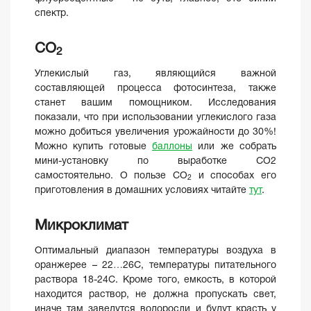
спектр.
CO
2
Углекислый газ, являющийся важной
составляющей процесса фотосинтеза, также
станет вашим помощником. Исследования
показали, что при использовании углекислого газа
можно добиться увеличения урожайности до 30%!
Можно купить готовые
баллоны
или же собрать
мини-установку по выработке СО2
самостоятельно. О пользе СО
и способах его
2
приготовления в домашних условиях читайте
тут
.
Микроклимат
Оптимальный диапазон температуры воздуха в
оранжерее – 22…26С, температуры питательного
раствора 18-24С. Кроме того, емкость, в которой
находится раствор, не должна пропускать свет,
иначе там заведутся водоросли и будут красть у