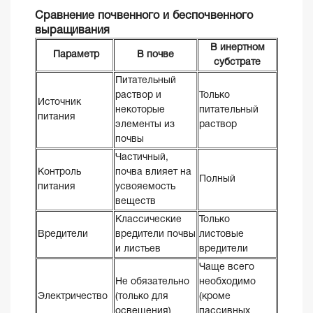
Сравнение почвенного и беспочвенного
выращивания
В инертном
Параметр
В почве
субстрате
Питательный
раствор и
Только
Источник
некоторые
питательный
питания
элементы из
раствор
почвы
Частичный,
Контроль
почва влияет на
Полный
питания
усвояемость
веществ
Классические
Только
Вредители
вредители почвы
листовые
и листьев
вредители
Чаще всего
Не обязательно
необходимо
Электричество
(только для
(кроме
освещения)
пассивных