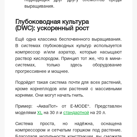
подходящих друг другу элементов среды
выращивания.
Глубоководная культура
(DWC): ускоренный рост
Ещё одна классика беспочвенного выращивания.
В системах глубоководных культур используется
компрессор и/или аэратор, которые насыщают
раствор кислородом. Принцип тот же, что в мини-
системах, только здесь оборудование
прогрессивнее и мощнее.
Подойдет такая система почти для всех растений,
кроме корнеплодов или растений с массивными
корнями. Они могут начать гнить.
Пример: «АкваПот» от E-MODE®. Представлен
моделями
XL
на 30 л и
стандартной
на 20 л.
Система проста, но надёжна, оснащена
компрессором и сетчатым горшком под растение.
Благодаря модульности конструкции, вы сможете