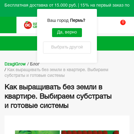
Бесплатная доставка от 15.000 руб. | 15% на первый заказ по
промокоду HELLO
Ваш город
Пермь
?
0
Вход
Да, верно
Каталог
Выбрать другой
DzagiGrow
/
Блог
/
Как выращивать без земли в квартире. Выбираем
субстраты и готовые системы
Как выращивать без земли в
квартире. Выбираем субстраты
и готовые системы