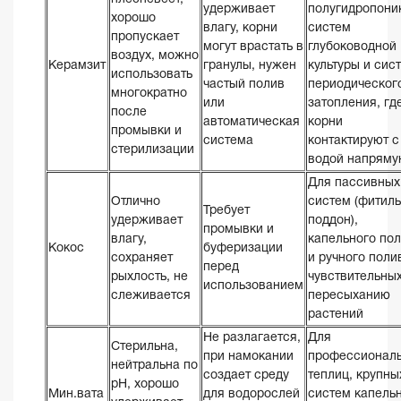
удерживает
полугидропони
хорошо
влагу, корни
систем
пропускает
могут врастать в
глубоководной
воздух, можно
Керамзит
гранулы, нужен
культуры и сис
использовать
частый полив
периодическог
многократно
или
затопления, гд
после
автоматическая
корни
промывки и
система
контактируют с
стерилизации
водой напряму
Для пассивных
Отлично
систем (фитиль
Требует
удерживает
поддон),
промывки и
влагу,
капельного по
Кокос
буферизации
сохраняет
и ручного поли
перед
рыхлость, не
чувствительных
использованием
слеживается
пересыханию
растений
Не разлагается,
Для
Стерильна,
при намокании
профессионал
нейтральна по
создает среду
теплиц, крупны
pH, хорошо
Мин.вата
для водорослей
систем капель