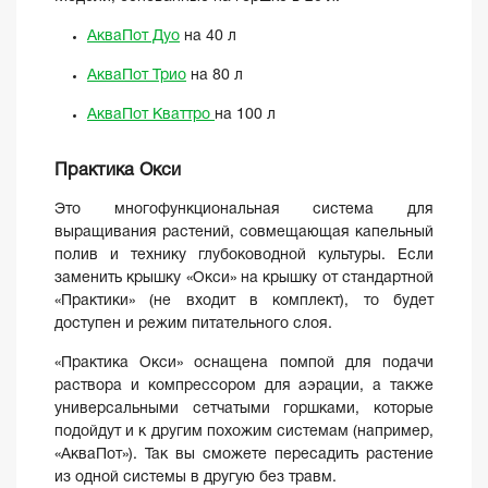
АкваПот Дуо
на 40 л
АкваПот Трио
на 80 л
АкваПот Кваттро
на 100 л
Практика Окси
Это многофункциональная система для
выращивания растений, совмещающая капельный
полив и технику глубоководной культуры. Если
заменить крышку «Окси» на крышку от стандартной
«Практики» (не входит в комплект), то будет
доступен и режим питательного слоя.
«Практика Окси» оснащена помпой для подачи
раствора и компрессором для аэрации, а также
универсальными сетчатыми горшками, которые
подойдут и к другим похожим системам (например,
«АкваПот»). Так вы сможете пересадить растение
из одной системы в другую без травм.