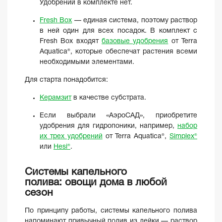
Удобрений в комплекте нет.
Fresh Box
— единая система, поэтому раствор
в ней один для всех посадок. В комплект с
Fresh Box входят
базовые удобрения
от Terra
Aquatica®, которые обеспечат растения всеми
необходимыми элементами.
Для старта понадобится:
Керамзит
в качестве субстрата.
Если выбрали «АэроСАД», приобретите
удобрения для гидропоники, например,
набор
их трех удобрений
от Terra Aquatica®,
Simplex®
или
Hesi®
.
Системы капельного
полива: овощи дома в любой
сезон
По принципу работы, системы капельного полива
напоминают привычный полив из лейки — раствор